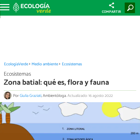
COMPARTIR
EcologíaVerde
Medio ambiente
Ecosistemas
Ecosistemas
Zona batial: qué es, flora y fauna
Por
Giulia Graziati
, Ambientóloga.
Actualizado: 16 agosto 2022