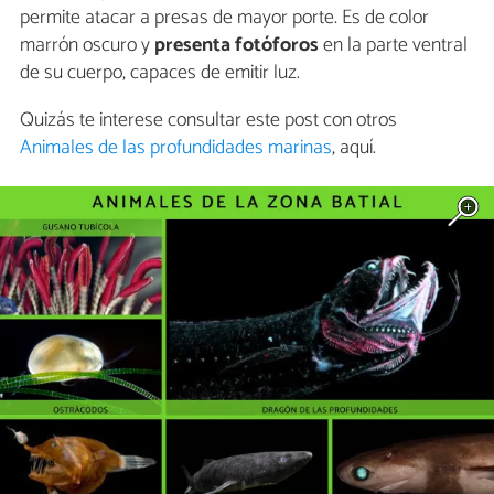
permite atacar a presas de mayor porte. Es de color
marrón oscuro y
presenta fotóforos
en la parte ventral
de su cuerpo, capaces de emitir luz.
Quizás te interese consultar este post con otros
Animales de las profundidades marinas
, aquí.