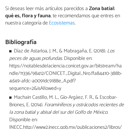
Si deseas leer más artículos parecidos a
Zona batial:
qué es, flora y fauna
, te recomendamos que entres en
nuestra categoría de
Ecosistemas
.
Bibliografía
Díaz de Astarloa, J. M., & Mabragaña, E. (2018).
Los
peces de aguas profundas
. Disponible en:
https://notablesdelaciencia.conicet.gov.ar/bitstream/ha
ndle/11336/98412/CONICET_Digital_Nro.ffa84410-388b-
4d49-afdc-a0091dc9188e_A.pdf?
sequence=2&isAllowed=y
Machain Castillo, M. L., Gío-Argáez, F. R., & Escobar-
Briones, E. (2014).
Foraminíferos y ostrácodos recientes de
la zona batial y abisal del sur del Golfo de México
.
Disponible en:
INECC.http://www2.inecc.gob.mx/publicaciones2/libros/