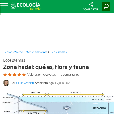
COMPARTIR
EcologíaVerde
Medio ambiente
Ecosistemas
Ecosistemas
Zona hadal: qué es, flora y fauna
Valoración: 5 (2 votos)
2 comentarios
Por
Giulia Graziati
, Ambientóloga.
15 julio 2022