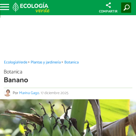
COMPARTIR
EcologíaVerde
Plantas y jardinería
Botanica
Botanica
Banano
Por
Marina Gago
.
17 diciembre 2025