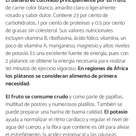
El banano es cultivado principalmente por su fruto
,
de carne color blanco, amarillo claro o ligeramente
rosado y sabor dulce. Contiene 23 por ciento de
carbohidratos, 1 por ciento de proteínas y 0.5 por ciento
de grasas sin colesterol. Sus valores nutricionales
incluyen vitamina B, riboflavina, ácido fólico, vitamina, un
poco de vitamina A, manganeso, magnesio y altos niveles
de potasio. Es una excelente fuente de energía, pues con
2 plátanos se obtiene la energía necesaria para realizar
90 minutos de ejercicio vigoroso.
En regiones de África
los plátanos se consideran alimento de primera
necesidad.
El fruto se consume crudo
y como parte de papillas,
multitud de postres y numerosos platillos. También se
puede preparar una harina de buena calidad.
El
potasio
ayuda a normalizar el ritmo cardíaco y regular el nivel de
agua del cuerpo, y la fibra que contiene es útil para aliviar
el estreñimiento, la acidez estomacal y las náuseas