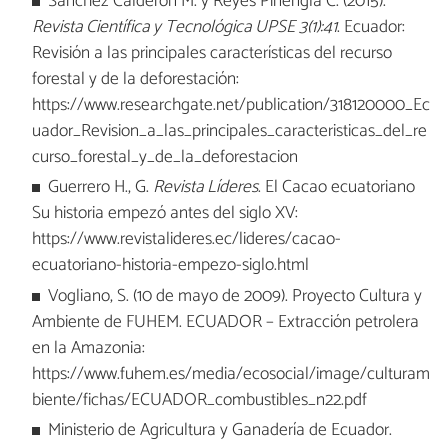
Sánchez Calderón M. y Reyes Pinengla C. (2015).
Revista Científica y Tecnológica UPSE 3(1):41
. Ecuador:
Revisión a las principales características del recurso
forestal y de la deforestación:
https://www.researchgate.net/publication/318120000_Ec
uador_Revision_a_las_principales_caracteristicas_del_re
curso_forestal_y_de_la_deforestacion
Guerrero H., G.
Revista Líderes
. El Cacao ecuatoriano
Su historia empezó antes del siglo XV:
https://www.revistalideres.ec/lideres/cacao-
ecuatoriano-historia-empezo-siglo.html
Vogliano, S. (10 de mayo de 2009). Proyecto Cultura y
Ambiente de FUHEM. ECUADOR – Extracción petrolera
en la Amazonia:
https://www.fuhem.es/media/ecosocial/image/culturam
biente/fichas/ECUADOR_combustibles_n22.pdf
Ministerio de Agricultura y Ganadería de Ecuador.