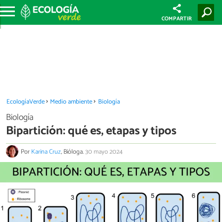
COMPARTIR
EcologíaVerde
Medio ambiente
Biología
Biología
Bipartición: qué es, etapas y tipos
Por
Karina Cruz
, Bióloga.
30 mayo 2024