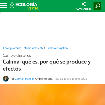
COMPARTIR
EcologíaVerde
Medio ambiente
Cambio climático
Cambio climático
Calima: qué es, por qué se produce y
efectos
Por
Germán Portillo
, Ambientólogo.
Actualizado: 6 agosto 2024