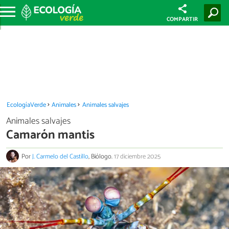
COMPARTIR
EcologíaVerde
Animales
Animales salvajes
Animales salvajes
Camarón mantis
Por
J. Carmelo del Castillo
, Biólogo.
17 diciembre 2025