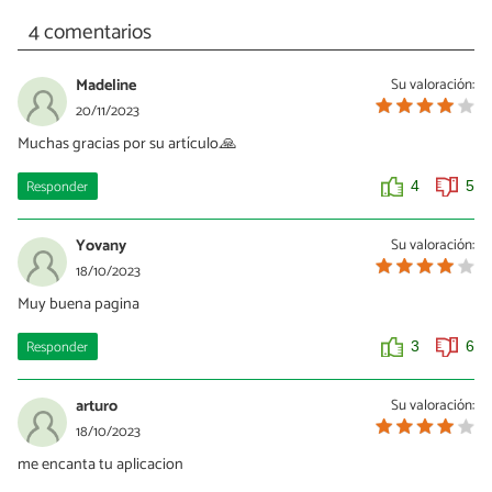
4 comentarios
Madeline
Su valoración:
20/11/2023
Muchas gracias por su artículo.🙏
Responder
4
5
Yovany
Su valoración:
18/10/2023
Muy buena pagina
Responder
3
6
arturo
Su valoración:
18/10/2023
me encanta tu aplicacion