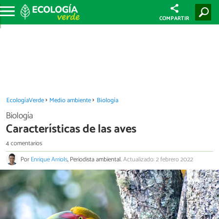
COMPARTIR
EcologíaVerde
Medio ambiente
Biología
Biología
Características de las aves
4 comentarios
Por
Enrique Arriols
, Periodista ambiental.
Actualizado: 2 febrero 2022