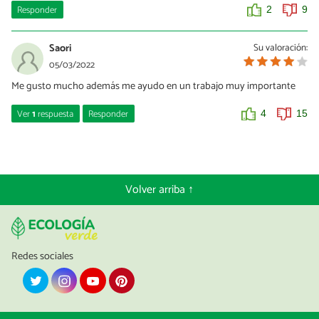
Responder
2
9
Saori
Su valoración:
05/03/2022
Me gusto mucho además me ayudo en un trabajo muy importante
Ver
1
respuesta
Responder
4
15
Unai
13/05/2022
muy interesante además a mi tambien me ayudo mucho para un
Volver arriba ↑
trabajp
0
2
Redes sociales