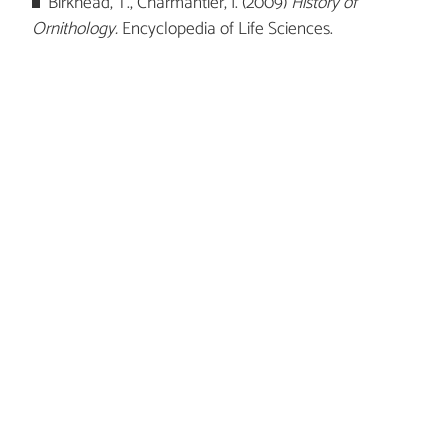
Birkhead, T., Charmantier, I. (2009)
History of
Ornithology.
Encyclopedia of Life Sciences.