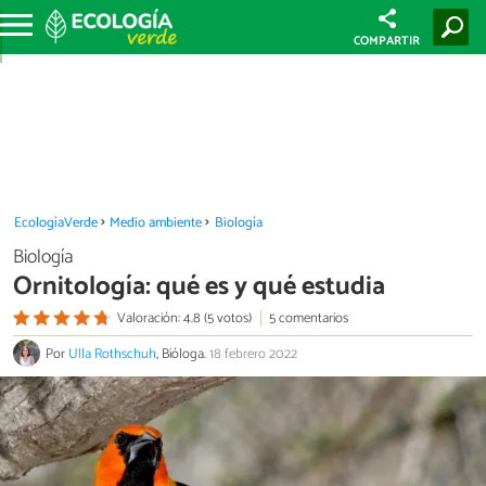
COMPARTIR
EcologíaVerde
Medio ambiente
Biología
Biología
Ornitología: qué es y qué estudia
Valoración: 4.8 (5 votos)
5 comentarios
Por
Ulla Rothschuh
, Bióloga.
18 febrero 2022