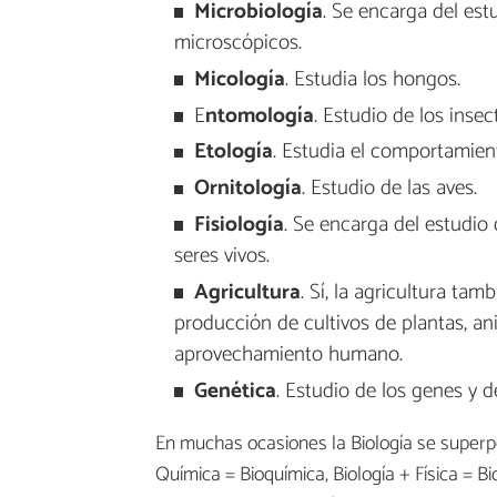
Microbiología
. Se encarga del es
microscópicos.
Micología
. Estudia los hongos.
E
ntomología
. Estudio de los inse
Etología
. Estudia el comportamient
Ornitología
. Estudio de las aves.
Fisiología
. Se encarga del estudio
seres vivos.
Agricultura
. Sí, la agricultura ta
producción de cultivos de plantas, an
aprovechamiento humano.
Genética
. Estudio de los genes y d
En muchas ocasiones la Biología se superpo
Química = Bioquímica, Biología + Física = B