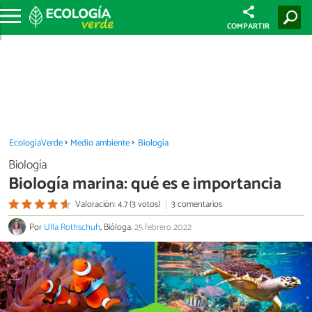
COMPARTIR
EcologíaVerde
Medio ambiente
Biología
Biología
Biología marina: qué es e importancia
Valoración: 4.7 (3 votos)
3 comentarios
Por
Ulla Rothschuh
, Bióloga.
25 febrero 2022