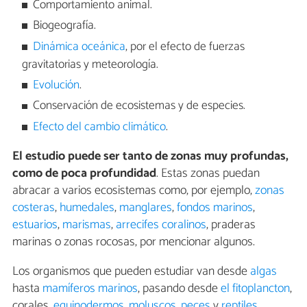
Comportamiento animal.
Biogeografía.
Dinámica oceánica
, por el efecto de fuerzas
gravitatorias y meteorología.
Evolución
.
Conservación de ecosistemas y de especies.
Efecto del cambio climático
.
El estudio puede ser tanto de zonas muy profundas,
como de poca profundidad
. Estas zonas puedan
abracar a varios ecosistemas como, por ejemplo,
zonas
costeras
,
humedales
,
manglares
,
fondos marinos
,
estuarios
,
marismas
,
arrecifes coralinos
, praderas
marinas o zonas rocosas, por mencionar algunos.
Los organismos que pueden estudiar van desde
algas
hasta
mamíferos marinos
, pasando desde
el fitoplancton
,
corales,
equinodermos
,
moluscos
,
peces
y
reptiles
.