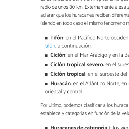
radio de unos 80 km. Externamente a esa zo
aclarar que los huracanes reciben difere
(siendo en todo caso el mismo fenómeno m
Tifón
: en el Pacífico Norte occiden
tifón
, a continuación.
Ciclón
: en el Mar Arábigo y en la B
Ciclón
tropical
severo
: en el sure
Ciclón
tropical
: en el suroeste de
Huracán
: en el Atlántico Norte, e
oriental y central.
Por último, podemos clasificar a los hurac
establece 5 categorías en función de la ve
Huracanes de categoría 1
: los vi