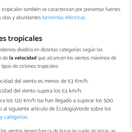
 tropicales también se caracterizan por presentar fuertes
s olas y abundantes
tormentas eléctricas
.
es tropicales
podemos dividirla en distintas categorías según las
do de
la velocidad
que alcancen los vientos máximos de
ipos de ciclones tropicales:
locidad del viento es menor de 63 Km/h.
ocidad del viento supera los 63 km/h.
era los 120 km/h (se han llegado a superar los 500
 al siguiente artículo de EcologíaVerde sobre los
y categorías
.
e los vientos tienen fuerza de huracán suele alcanzar un