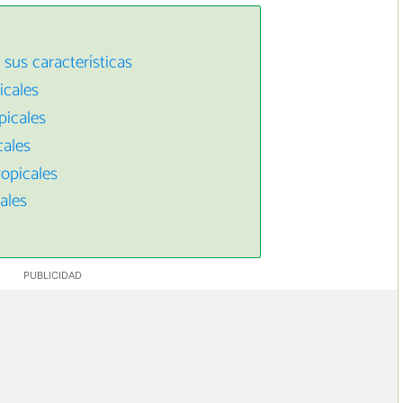
 sus características
icales
picales
cales
ropicales
ales