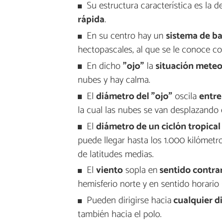
Su estructura característica es la d
rápida
.
En su centro hay un
sistema de ba
hectopascales, al que se le conoce co
En dicho
"ojo"
la
situación meteo
nubes y hay calma.
El
diámetro del "ojo"
oscila
entre
la cual las nubes se van desplazando e
El
diámetro de un ciclón tropical
puede llegar hasta los 1.000 kilómetr
de latitudes medias.
El
viento
sopla en
sentido contra
hemisferio norte y en sentido horario 
Pueden dirigirse hacia
cualquier d
también hacia el polo.