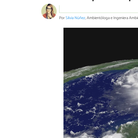
Por
Silvia Núñez
, Ambientóloga e Ingeniera Ambi