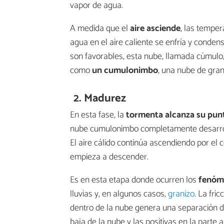
vapor de agua.
A medida que el
aire asciende
, las temper
agua en el aire caliente se enfría y conde
son favorables, esta nube, llamada cúmulo,
como
un cumulonimbo
, una nube de gran
2. Madurez
En esta fase, la
tormenta alcanza su pun
nube cumulonimbo completamente desarrolla
El aire cálido continúa ascendiendo por el c
empieza a descender.
Es en esta etapa donde ocurren los
fenóm
lluvias y, en algunos casos,
granizo
. La fri
dentro de la nube genera una separación de
baja de la nube y las positivas en la parte a