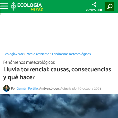
COMPARTIR
EcologíaVerde
Medio ambiente
Fenómenos meteorológicos
Fenómenos meteorológicos
Lluvia torrencial: causas, consecuencias
y qué hacer
Por
Germán Portillo
, Ambientólogo.
Actualizado: 30 octubre 2024