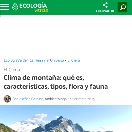
COMPARTIR
EcologíaVerde
La Tierra y el Universo
El Clima
El Clima
Clima de montaña: qué es,
características, tipos, flora y fauna
Por
Josefina Bordino
, Ambientóloga.
17 diciembre 2025