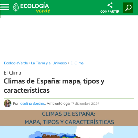
COMPARTIR
EcologíaVerde
La Tierra y el Universo
El Clima
El Clima
Climas de España: mapa, tipos y
características
Por
Josefina Bordino
, Ambientóloga.
17 diciembre 2025