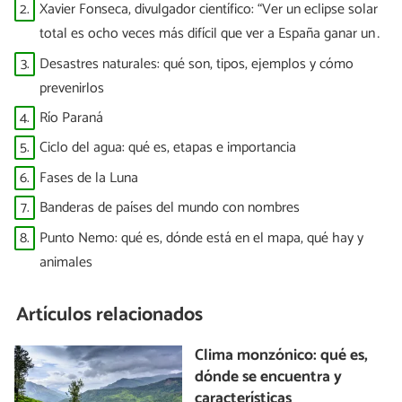
puntitos brillantes”
2.
Xavier Fonseca, divulgador científico: “Ver un eclipse solar
total es ocho veces más difícil que ver a España ganar un
Mundial”
3.
Desastres naturales: qué son, tipos, ejemplos y cómo
prevenirlos
4.
Río Paraná
5.
Ciclo del agua: qué es, etapas e importancia
6.
Fases de la Luna
7.
Banderas de países del mundo con nombres
8.
Punto Nemo: qué es, dónde está en el mapa, qué hay y
animales
Artículos relacionados
Clima monzónico: qué es,
dónde se encuentra y
características