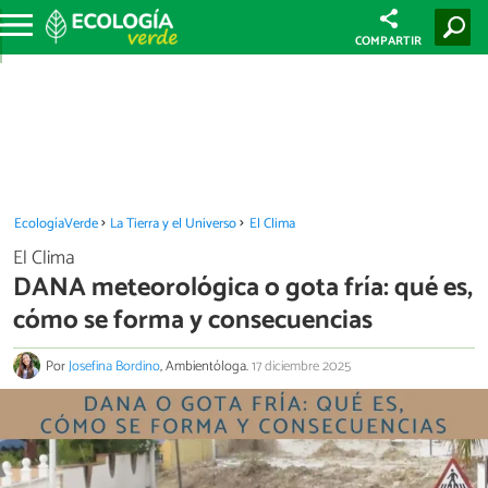
COMPARTIR
EcologíaVerde
La Tierra y el Universo
El Clima
El Clima
DANA meteorológica o gota fría: qué es,
cómo se forma y consecuencias
Por
Josefina Bordino
, Ambientóloga.
17 diciembre 2025