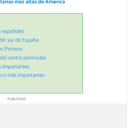
tañas más altas de América
s españoles
el sur de España
s Pirineos
el centro peninsular
s importantes
rico más importantes