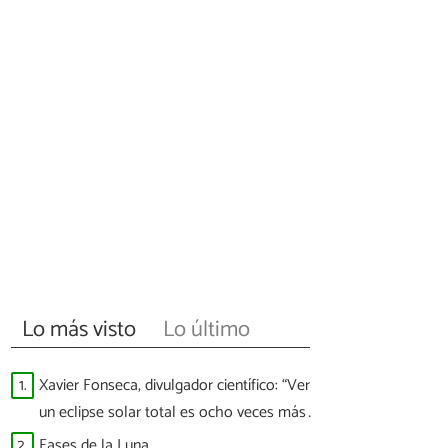
Lo más visto
Lo último
1.
Xavier Fonseca, divulgador científico: “Ver
un eclipse solar total es ocho veces más
difícil que ver a España ganar un Mundial”
2.
Fases de la Luna