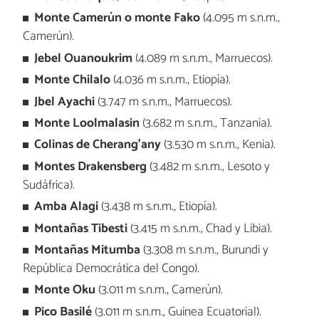
Monte Camerún o monte Fako
(4.095 m s.n.m.,
Camerún).
Jebel Ouanoukrim
(4.089 m s.n.m., Marruecos).
Monte Chilalo
(4.036 m s.n.m., Etiopía).
Jbel Ayachi
(3.747 m s.n.m., Marruecos).
Monte Loolmalasin
(3.682 m s.n.m., Tanzania).
Colinas de Cherang'any
(3.530 m s.n.m., Kenia).
Montes Drakensberg
(3.482 m s.n.m., Lesoto y
Sudáfrica).
Amba Alagi
(3.438 m s.n.m., Etiopía).
Montañas Tibesti
(3.415 m s.n.m., Chad y Libia).
Montañas Mitumba
(3.308 m s.n.m., Burundi y
República Democrática del Congo).
Monte Oku
(3.011 m s.n.m., Camerún).
Pico Basilé
(3.011 m s.n.m., Guinea Ecuatorial).