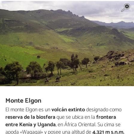
Monte Elgon
El monte Elgon es un
volcán extinto
designado como
reserva de la biosfera
que se ubica en la
frontera
entre Kenia y Uganda
, en África Oriental. Su cima se
apoda «Wagagai» y posee una altitud de
4.321 m s.n.m.