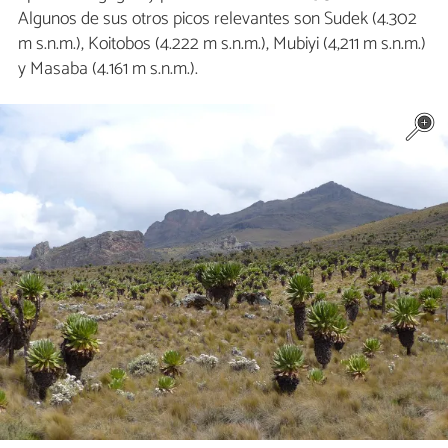
Algunos de sus otros picos relevantes son Sudek (4.302
m s.n.m.), Koitobos (4.222 m s.n.m.), Mubiyi (4,211 m s.n.m.)
y Masaba (4.161 m s.n.m.).