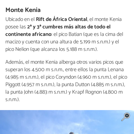
Monte Kenia
Ubicado en el
Rift de África Oriental
, el monte Kenia
posee las
2ª y 3ª cumbres más altas de todo el
continente africano
: el pico Batian (que es la cima del
macizo y cuenta con una altura de 5.199 m s.n.m.) y el
pico Nelion (que alcanza los 5.188 m s.n.m.).
Además, el monte Kenia alberga otros varios picos que
superan los 4.500 m s.n.m., entre ellos la punta Lenana
(4.985 m s.n.m.), el pico Coryndon (4.960 m s.n.m.), el pico
Piggott (4.957 m s.n.m.), la punta Dutton (4.885 m s.n.m.),
la punta John (4.883 m s.n.m.) y Krapf Rognon (4.800 m
s.n.m.).