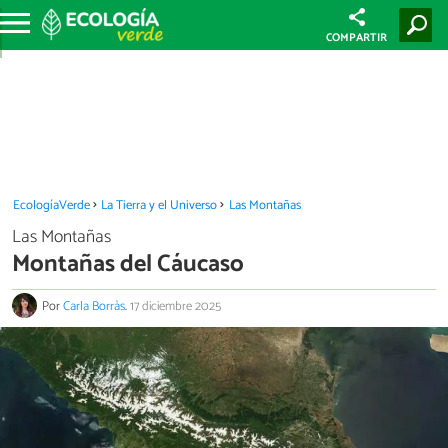
COMPARTIR
EcologíaVerde
La Tierra y el Universo
Las Montañas
Las Montañas
Montañas del Cáucaso
Por
Carla Borràs
.
17 diciembre 2025