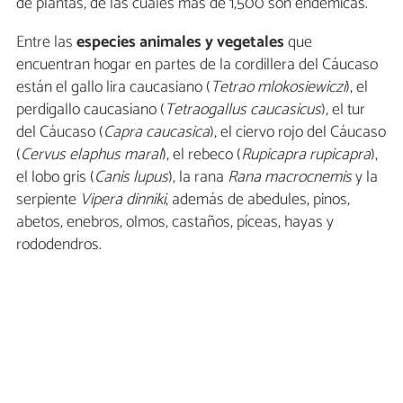
de plantas, de las cuales más de 1,500 son endémicas.
Entre las
especies animales y vegetales
que
encuentran hogar en partes de la cordillera del Cáucaso
están el gallo lira caucasiano (
Tetrao mlokosiewiczi
), el
perdigallo caucasiano (
Tetraogallus caucasicus
), el tur
del Cáucaso (
Capra caucasica
), el ciervo rojo del Cáucaso
(
Cervus elaphus maral
), el rebeco (
Rupicapra rupicapra
),
el lobo gris (
Canis lupus
), la rana
Rana macrocnemis
y la
serpiente
Vipera dinniki
, además de abedules, pinos,
abetos, enebros, olmos, castaños, píceas, hayas y
rododendros.