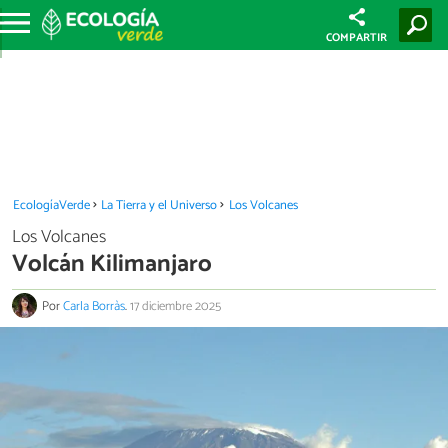
COMPARTIR
EcologíaVerde
La Tierra y el Universo
Los Volcanes
Los Volcanes
Volcán Kilimanjaro
Por
Carla Borràs
.
17 diciembre 2025