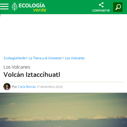
COMPARTIR
EcologíaVerde
La Tierra y el Universo
Los Volcanes
Los Volcanes
Volcán Iztaccíhuatl
Por
Carla Borràs
.
17 diciembre 2025