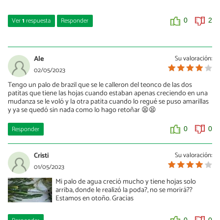
Ver
1
respuesta
Responder
0
2
Norma
10/07/2023
Ale
Su valoración:
Corta y tira la parte amarilla pues se está pudriendo, y el resto lo
02/05/2023
pones en tierra.
Tengo un palo de brazil que se le calleron del teonco de las dos
patitas que tiene las hojas cuando estaban apenas creciendo en una
0
0
mudanza se le voló y la otra patita cuando lo regué se puso amarillas
y ya se quedó sin nada como lo hago retoñar 😫😫
Responder
0
0
Cristi
Su valoración:
01/05/2023
Mi palo de agua creció mucho y tiene hojas solo
arriba, donde le realizó la poda?, no se morirá??
Estamos en otoño. Gracias