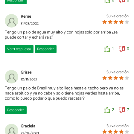
Responder
0
0
Reme
Su valoración:
31/03/2022
Tengo un palo de agua muy alto y con hojas solo por arriba ¿se
puede cortar y echará raiz?
Ver
1
respuesta
Responder
1
0
Fresia Saavedra
23/11/2023
Grissel
Su valoración:
Al igual que la usuaria anterior me sucede lo mismo que hago
10/11/2021
Tengo un palo de Brasil muy alto llega hasta el techo pero ya no es
2
0
nada estético y ya no cabe y solo tiene hojas verdes hasta arriba,
como lo puedo podar o que puedo rescatar?
Responder
2
7
Graciela
Su valoración:
23/06/2021