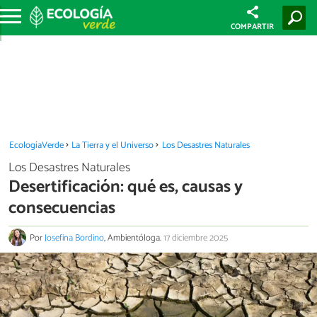
COMPARTIR
EcologíaVerde
La Tierra y el Universo
Los Desastres Naturales
Los Desastres Naturales
Desertificación: qué es, causas y
consecuencias
Por
Josefina Bordino
, Ambientóloga.
17 diciembre 2025