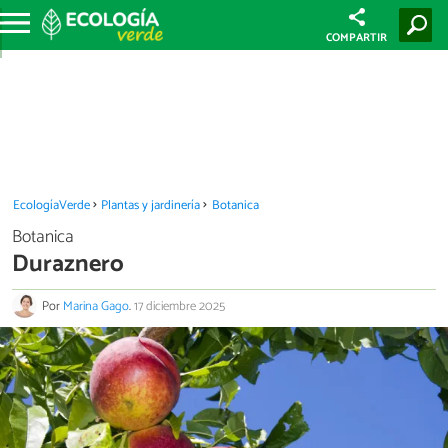
COMPARTIR
EcologíaVerde
Plantas y jardinería
Botanica
Botanica
Duraznero
Por
Marina Gago
.
17 diciembre 2025