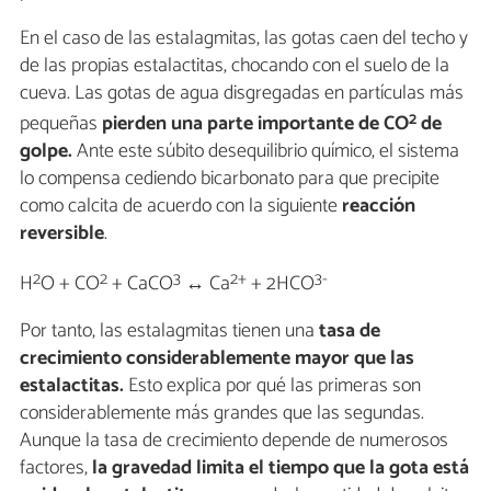
En el caso de las estalagmitas, las gotas caen del techo y
de las propias estalactitas, chocando con el suelo de la
cueva. Las gotas de agua disgregadas en partículas más
2
pequeñas
pierden una parte importante de CO
de
golpe.
Ante este súbito desequilibrio químico, el sistema
lo compensa cediendo bicarbonato para que precipite
como calcita de acuerdo con la siguiente
reacción
reversible
.
2
2
3
2+
3-
H
O + CO
+ CaCO
↔ Ca
+ 2HCO
Por tanto, las estalagmitas tienen una
tasa de
crecimiento considerablemente mayor que las
estalactitas.
Esto explica por qué las primeras son
considerablemente más grandes que las segundas.
Aunque la tasa de crecimiento depende de numerosos
factores,
la gravedad limita el tiempo que la gota está