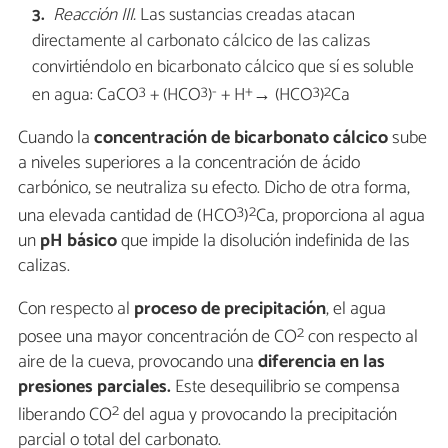
Reacción III.
Las sustancias creadas atacan
directamente al carbonato cálcico de las calizas
convirtiéndolo en bicarbonato cálcico que sí es soluble
3
3
-
+
3
2
en agua: CaCO
+ (HCO
)
+ H
→ (HCO
)
Ca
Cuando la
concentración de bicarbonato cálcico
sube
a niveles superiores a la concentración de ácido
carbónico, se neutraliza su efecto. Dicho de otra forma,
3
2
una elevada cantidad de (HCO
)
Ca, proporciona al agua
un
pH básico
que impide la disolución indefinida de las
calizas.
Con respecto al
proceso de precipitación
, el agua
2
posee una mayor concentración de CO
con respecto al
aire de la cueva, provocando una
diferencia en las
presiones parciales.
Este desequilibrio se compensa
2
liberando CO
del agua y provocando la precipitación
parcial o total del carbonato.