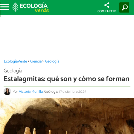
COMPARTIR
EcologíaVerde
Ciencia
Geología
Geología
Estalagmitas: qué son y cómo se forman
Por
Victoria Munilla
, Geóloga.
17 diciembre 2025