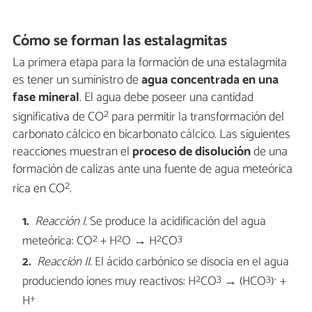
Cómo se forman las estalagmitas
La primera etapa para la formación de una estalagmita
es tener un suministro de
agua concentrada en una
fase mineral
. El agua debe poseer una cantidad
2
significativa de CO
para permitir la transformación del
carbonato cálcico en bicarbonato cálcico. Las siguientes
reacciones muestran el
proceso de disolución
de una
formación de calizas ante una fuente de agua meteórica
2
rica en CO
.
Reacción I.
Se produce la acidificación del agua
2
2
2
3
meteórica: CO
+ H
O → H
CO
Reacción II.
El ácido carbónico se disocia en el agua
2
3
3
-
produciendo iones muy reactivos: H
CO
→ (HCO
)
+
+
H