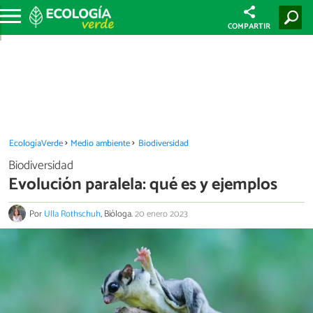
COMPARTIR
EcologíaVerde
Medio ambiente
Biodiversidad
Biodiversidad
Evolución paralela: qué es y ejemplos
Por
Ulla Rothschuh
, Bióloga.
20 enero 2023