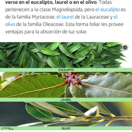
verse en el eucalipto, laurel o en el olivo
. Todas
pertenecen a la clase Magnoliopsida, pero
el eucalipto
es
de la familia Myrtaceae,
el laurel
de la Lauraceae y
el
olivo
de la familia Oleaceae. Esta forma foliar les provee
ventajas para la absorción de luz solar.