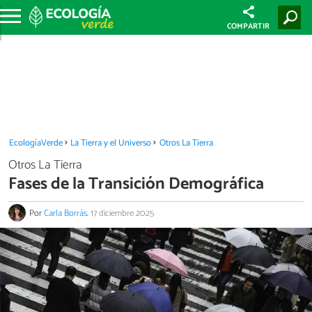
COMPARTIR
EcologíaVerde
La Tierra y el Universo
Otros La Tierra
Otros La Tierra
Fases de la Transición Demográfica
Por
Carla Borràs
.
17 diciembre 2025