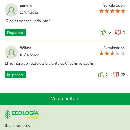
camila
Su valoración:
27/07/2022
¡Gracias por tan linda info !
Responder
5
9
Wilma
Su valoración:
03/07/2022
El nombre correcto de la planta es Chachi no Cachi
Responder
2
22
Volver arriba ↑
Redes sociales