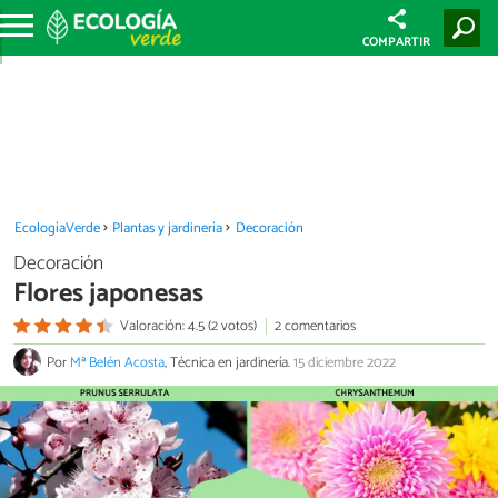
COMPARTIR
EcologíaVerde
Plantas y jardinería
Decoración
Decoración
Flores japonesas
Valoración: 4.5 (2 votos)
2 comentarios
Por
Mª Belén Acosta
, Técnica en jardinería.
15 diciembre 2022