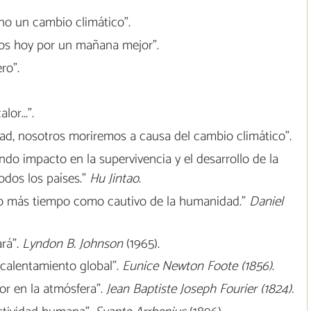
o un cambio climático".
os hoy por un mañana mejor".
ro".
or...".
dad, nosotros moriremos a causa del cambio climático".
ndo impacto en la supervivencia y el desarrollo de la
odos los países."
Hu Jintao
.
ho más tiempo como cautivo de la humanidad."
Daniel
rá”.
Lyndon B. Johnson
(1965).
calentamiento global”.
Eunice Newton Foote (1856)
.
lor en la atmósfera”.
Jean Baptiste Joseph Fourier (1824).