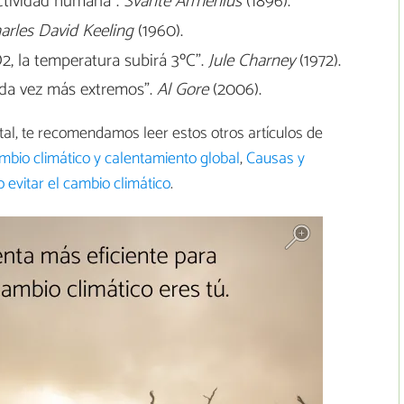
actividad humana”.
Svante Arrhenius
(1896).
arles David Keeling
(1960).
2, la temperatura subirá 3ºC”.
Jule Charney
(1972).
da vez más extremos”.
Al Gore
(2006).
al, te recomendamos leer estos otros artículos de
mbio climático y calentamiento global
,
Causas y
evitar el cambio climático
.