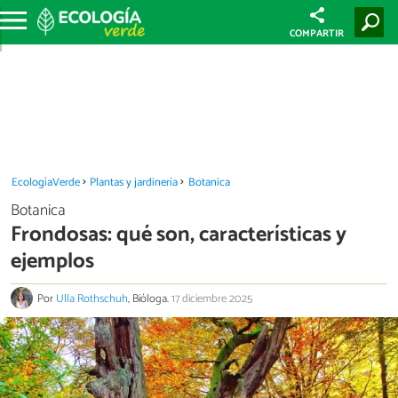
COMPARTIR
EcologíaVerde
Plantas y jardinería
Botanica
Botanica
Frondosas: qué son, características y
ejemplos
Por
Ulla Rothschuh
, Bióloga.
17 diciembre 2025