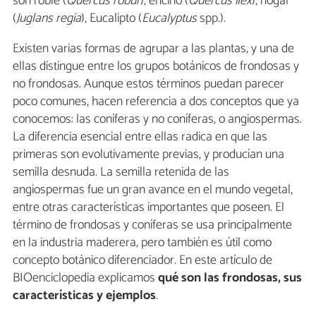
son roble (
Quercus robur
), encino (
Quercus ilex
), nogal
(
Juglans regia
), Eucalipto (
Eucalyptus
spp.).
Existen varias formas de agrupar a las plantas, y una de
ellas distingue entre los grupos botánicos de frondosas y
no frondosas. Aunque estos términos puedan parecer
poco comunes, hacen referencia a dos conceptos que ya
conocemos: las coníferas y no coníferas, o angiospermas.
La diferencia esencial entre ellas radica en que las
primeras son evolutivamente previas, y producían una
semilla desnuda. La semilla retenida de las
angiospermas fue un gran avance en el mundo vegetal,
entre otras características importantes que poseen. El
término de frondosas y coníferas se usa principalmente
en la industria maderera, pero también es útil como
concepto botánico diferenciador. En este artículo de
BIOenciclopedia explicamos
qué son las frondosas, sus
características y ejemplos
.