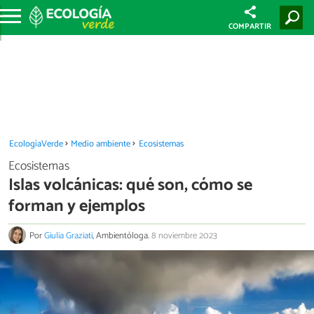
COMPARTIR
EcologíaVerde
Medio ambiente
Ecosistemas
Ecosistemas
Islas volcánicas: qué son, cómo se
forman y ejemplos
Por
Giulia Graziati
, Ambientóloga.
8 noviembre 2023