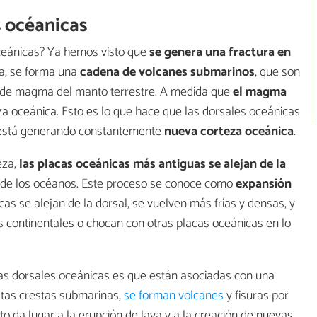
s océanicas
ceánicas? Ya hemos visto que
se genera una fractura en
ura, se forma una
cadena de volcanes submarinos
, que son
 de magma del manto terrestre. A medida que
el magma
za oceánica. Esto es lo que hace que las dorsales oceánicas
e está generando constantemente
nueva corteza oceánica
.
eza,
las placas oceánicas más antiguas se alejan de la
 de los océanos. Este proceso se conoce como
expansión
cas se alejan de la dorsal, se vuelven más frías y densas, y
continentales o chocan con otras placas oceánicas en lo
as dorsales oceánicas es que están asociadas con una
estas crestas submarinas,
se forman volcanes
y fisuras por
to da lugar a la erupción de lava y a la creación de nuevas