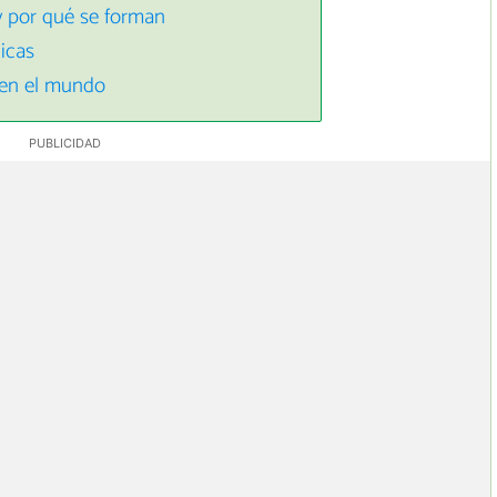
y por qué se forman
icas
 en el mundo