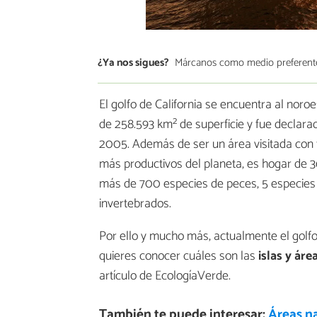
¿Ya nos sigues?
Márcanos como medio preferent
El golfo de California se encuentra al noro
de 258.593 km² de superficie y fue decla
2005. Además de ser un área visitada con fi
más productivos del planeta, es hogar de 
más de 700 especies de peces, 5 especies
invertebrados.
Por ello y mucho más, actualmente el golfo 
quieres conocer cuáles son las
islas y áre
artículo de EcologíaVerde.
También te puede interesar:
Áreas n