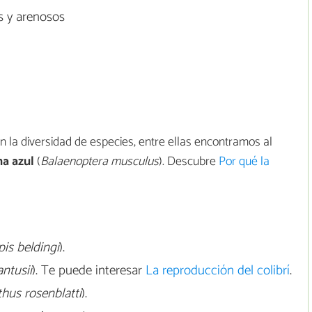
s y arenosos
n la diversidad de especies, entre ellas encontramos al
na azul
(
Balaenoptera musculus
). Descubre
Por qué la
is beldingi
).
ntusii
). Te puede interesar
La reproducción del colibrí
.
hus rosenblatti
).