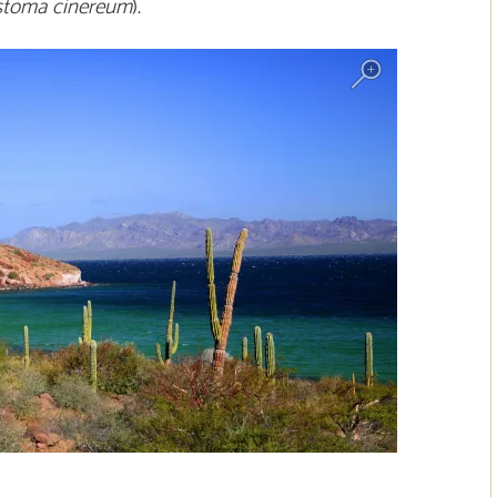
stoma cinereum
).