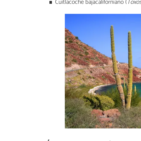
Cuitlacoche bajacaliforniano (
Toxo