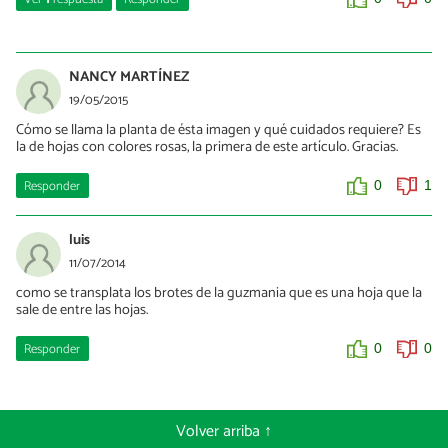
begoña
12/08/2024
NANCY MARTÍNEZ
syngonium
19/05/2015
Cómo se llama la planta de ésta imagen y qué cuidados requiere? Es
0
0
la de hojas con colores rosas, la primera de este artículo. Gracias.
Responder
0
1
luis
11/07/2014
como se transplata los brotes de la guzmania que es una hoja que la
sale de entre las hojas.
Responder
0
0
Volver arriba ↑