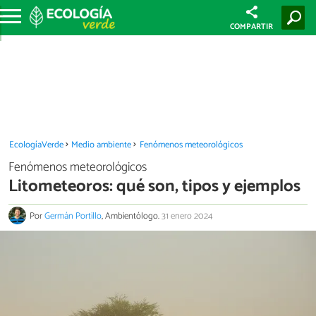
COMPARTIR
EcologíaVerde
Medio ambiente
Fenómenos meteorológicos
Fenómenos meteorológicos
Litometeoros: qué son, tipos y ejemplos
Por
Germán Portillo
, Ambientólogo.
31 enero 2024