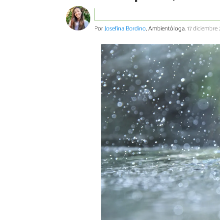
Por
Josefina Bordino
, Ambientóloga.
17 diciembre