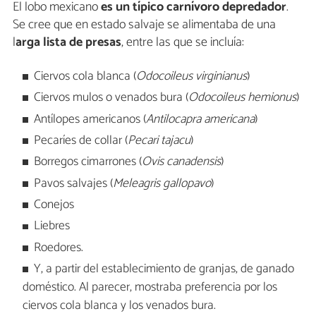
El lobo mexicano
es un típico carnívoro depredador
.
Se cree que en estado salvaje se alimentaba de una
l
arga lista de presas
, entre las que se incluía:
Ciervos cola blanca (
Odocoileus virginianus
)
Ciervos mulos o venados bura (
Odocoileus hemionus
)
Antílopes americanos (
Antilocapra americana
)
Pecaríes de collar (
Pecari tajacu
)
Borregos cimarrones (
Ovis canadensis
)
Pavos salvajes (
Meleagris gallopavo
)
Conejos
Liebres
Roedores.
Y, a partir del establecimiento de granjas, de ganado
doméstico. Al parecer, mostraba preferencia por los
ciervos cola blanca y los venados bura.