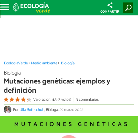
COMPARTIR
EcologíaVerde
Medio ambiente
Biología
Biología
Mutaciones genéticas: ejemplos y
definición
Valoración: 4.3 (3 votos)
3 comentarios
Por
Ulla Rothschuh
, Bióloga.
29 marzo 2022