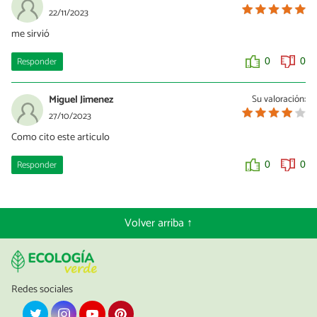
22/11/2023
me sirvió
Responder
0
0
Miguel Jimenez
Su valoración:
27/10/2023
Como cito este articulo
Responder
0
0
Volver arriba ↑
Redes sociales