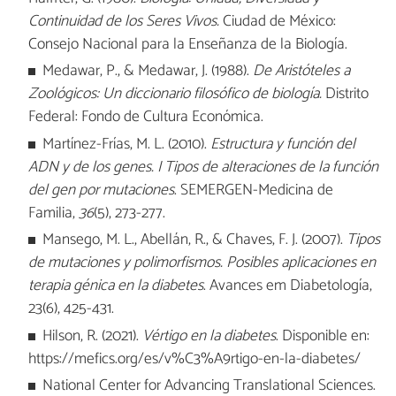
Continuidad de los Seres Vivos.
Ciudad de México:
Consejo Nacional para la Enseñanza de la Biología.
Medawar, P., & Medawar, J. (1988).
De Aristóteles a
Zoológicos: Un diccionario filosófico de biología.
Distrito
Federal: Fondo de Cultura Económica.
Martínez-Frías, M. L. (2010).
Estructura y función del
ADN y de los genes. I Tipos de alteraciones de la función
del gen por mutaciones
. SEMERGEN-Medicina de
Familia,
36
(5), 273-277.
Mansego, M. L., Abellán, R., & Chaves, F. J. (2007).
Tipos
de mutaciones y polimorfismos. Posibles aplicaciones en
terapia génica en la diabetes
. Avances em Diabetología,
23(6), 425-431.
Hilson, R. (2021).
Vértigo en la diabetes
. Disponible en:
https://mefics.org/es/v%C3%A9rtigo-en-la-diabetes/
National Center for Advancing Translational Sciences.