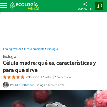
COMPARTIR
EcologíaVerde
Medio ambiente
Biología
Biología
Célula madre: qué es, características y
para qué sirve
Valoración: 5 (1 voto)
1 comentario
Por
Ulla Rothschuh
, Bióloga.
3 febrero 2022