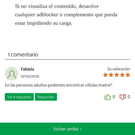
Si no visualiza el contenido, desactive
cualquier adblocker o complemento que pueda
estar impidiendo su carga.
1 comentario
Fabiola
Su valoración:
12/05/2025
En las personas adultas podemos encontrar células madre?
Ver
1
respuesta
Responder
0
0
Ulla Rothschuh
12/05/2025
¡Así es! Estas células madre son las que intervienen en el proceso
Volver arriba ↑
de reparación de tejidos.