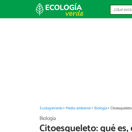
EcologíaVerde
Medio ambiente
Biología
Citoesqueleto:
Biología
Citoesqueleto: qué es, 