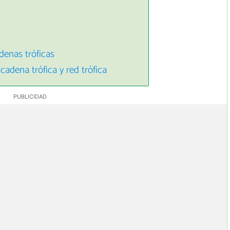
denas tróficas
 cadena trófica y red trófica