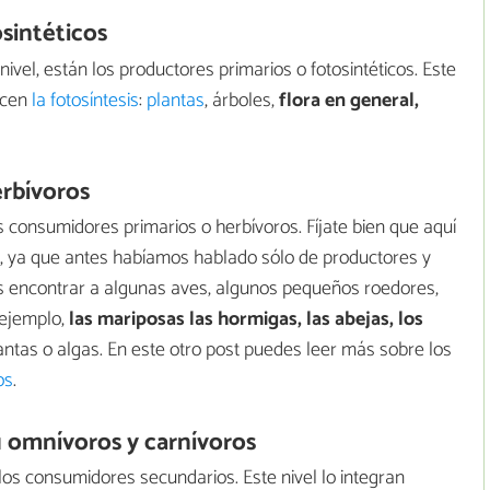
osintéticos
 nivel, están los productores primarios o fotosintéticos. Este
acen
la fotosíntesis
:
plantas
, árboles,
flora en general,
erbívoros
s consumidores primarios o herbívoros. Fíjate bien que aquí
 ya que antes habíamos hablado sólo de productores y
 encontrar a algunas aves, algunos pequeños roedores,
 ejemplo,
las mariposas las hormigas, las abejas, los
ntas o algas. En este otro post puedes leer más sobre los
os
.
 omnívoros y carnívoros
án los consumidores secundarios. Este nivel lo integran