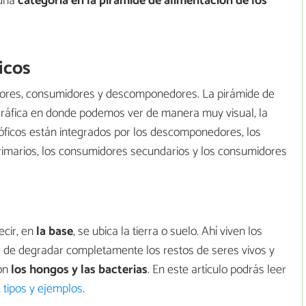
 una
categoría en la pirámide de alimentación de los
icos
uctores, consumidores y descomponedores. La pirámide de
gráfica en donde podemos ver de manera muy visual, la
tróficos están integrados por los descomponedores, los
rimarios, los consumidores secundarios y los consumidores
cir, en
la base
, se ubica la tierra o suelo. Ahí viven los
de degradar completamente los restos de seres vivos y
on
los hongos y las bacterias
. En este artículo podrás leer
tipos y ejemplos
.