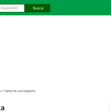
Buscar
za
Partes de una margarita
ta