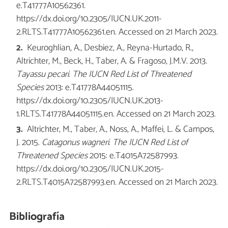
e.T41777A10562361.
https://dx.doi.org/10.2305/IUCN.UK.2011-
2.RLTS.T41777A10562361.en. Accessed on 21 March 2023.
Keuroghlian, A., Desbiez, A., Reyna-Hurtado, R.,
Altrichter, M., Beck, H., Taber, A. & Fragoso, J.M.V. 2013.
Tayassu pecari
.
The IUCN Red List of Threatened
Species
2013: e.T41778A44051115.
https://dx.doi.org/10.2305/IUCN.UK.2013-
1.RLTS.T41778A44051115.en. Accessed on 21 March 2023.
Altrichter, M., Taber, A., Noss, A., Maffei, L. & Campos,
J. 2015.
Catagonus wagneri
.
The IUCN Red List of
Threatened Species
2015: e.T4015A72587993.
https://dx.doi.org/10.2305/IUCN.UK.2015-
2.RLTS.T4015A72587993.en. Accessed on 21 March 2023.
Bibliografía