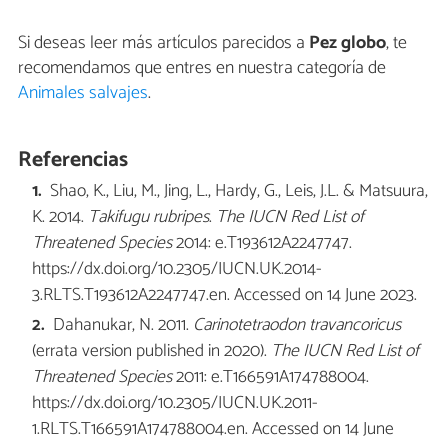
Si deseas leer más artículos parecidos a
Pez globo
, te
recomendamos que entres en nuestra categoría de
Animales salvajes
.
Referencias
Shao, K., Liu, M., Jing, L., Hardy, G., Leis, J.L. & Matsuura,
K. 2014.
Takifugu rubripes
.
The IUCN Red List of
Threatened Species
2014: e.T193612A2247747.
https://dx.doi.org/10.2305/IUCN.UK.2014-
3.RLTS.T193612A2247747.en. Accessed on 14 June 2023.
Dahanukar, N. 2011.
Carinotetraodon travancoricus
(errata version published in 2020).
The IUCN Red List of
Threatened Species
2011: e.T166591A174788004.
https://dx.doi.org/10.2305/IUCN.UK.2011-
1.RLTS.T166591A174788004.en. Accessed on 14 June