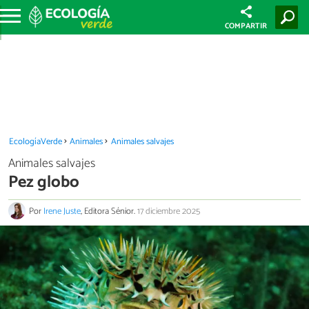
COMPARTIR
EcologíaVerde
Animales
Animales salvajes
Animales salvajes
Pez globo
Por
Irene Juste
, Editora Sénior.
17 diciembre 2025