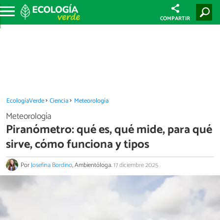
COMPARTIR
EcologíaVerde
Ciencia
Meteorología
Meteorología
Piranómetro: qué es, qué mide, para qué
sirve, cómo funciona y tipos
Por
Josefina Bordino
, Ambientóloga.
17 diciembre 2025