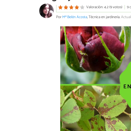
Valoración: 4.2 (9 votos)
9 
Por
Mª Belén Acosta
, Técnica en jardinería.
Actual