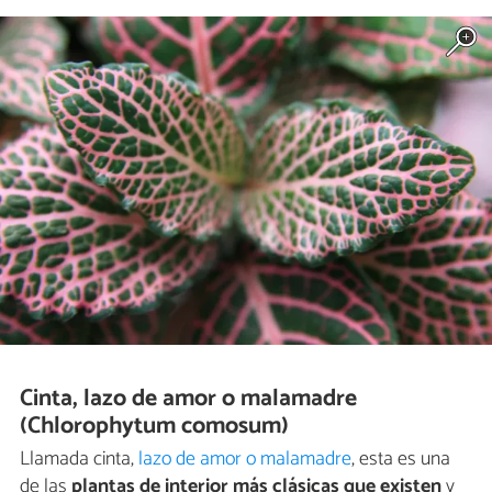
Cinta, lazo de amor o malamadre
(Chlorophytum comosum)
Llamada cinta,
lazo de amor o malamadre
, esta es una
de las
plantas de interior más clásicas que existen
y