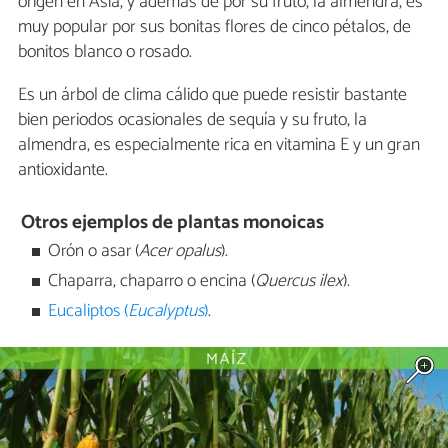
origen en Asia, y además de por su fruto, la almendra, es
muy popular por sus bonitas flores de cinco pétalos, de
bonitos blanco o rosado.
Es un árbol de clima cálido que puede resistir bastante
bien periodos ocasionales de sequía y su fruto, la
almendra, es especialmente rica en vitamina E y un gran
antioxidante.
Otros ejemplos de plantas monoicas
Orón o asar (
Acer opalus
).
Chaparra, chaparro o encina (
Quercus ilex
).
Eucaliptos (
Eucalyptus
)
.