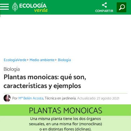
COMPARTIR
EcologíaVerde
Medio ambiente
Biología
Biología
Plantas monoicas: qué son,
características y ejemplos
Por
Mª Belén Acosta
, Técnica en jardinería.
Actualizado: 27 agosto 2021